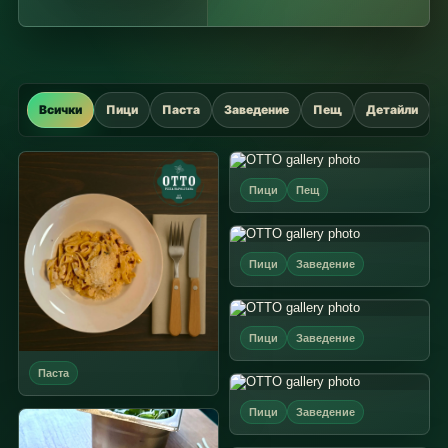
Всички
Пици
Паста
Заведение
Пещ
Детайли
Пици
Пещ
Пици
Заведение
Пици
Заведение
Паста
Пици
Заведение