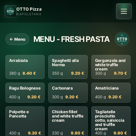
OTTO Pizza
NAPOLETANA
MENU - FRESH PASTA
← Menu
Arrabiata
Spaghetti alla
Gorgonzola and
Norma
white truffle
cream
380 g
8.40 €
350 g
9.20 €
300 g
9.70 €
Ragu Bolognese
Carbonara
Amatriciana
400 g
9.20 €
300 g
9.20 €
400 g
9.20 €
Polpette e
Chicken fillet
Tagliatelle
Pancetta
and white truffle
prosciutto
cream
cotto, salsiccia
and truffle
cream
400 g
9.20 €
330 g
9.80 €
400 g
9.80 €