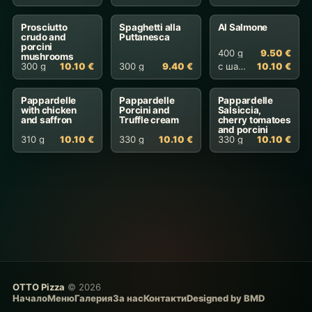
Prosciutto
Spaghetti alla
Al Salmone
crudo and
Puttanesca
porcini
400 g
9.50 €
mushrooms
300 g
10.10 €
300 g
9.40 €
с шафран
10.10 €
Pappardelle
Pappardelle
Pappardelle
with chicken
Porcini and
Salsiccia,
and saffron
Truffle cream
cherry tomatoes
and porcini
310 g
10.10 €
330 g
10.10 €
330 g
10.10 €
OTTO Pizza
© 2026
Начало
Меню
Галерия
За нас
Контакти
Designed by BMD