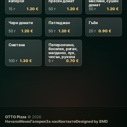
каперси
пресен домат
маслини, сушен
домат
15 г
1.20 €
50 г
1.20 €
50 г
1.20 €
Чери домати
Патладжан
Гъби
50 г
1.20 €
50 г
1.20 €
20 г
0.90 €
Сметана
Пеперончино,
босилек, риган,
магданоз, лук,
чесън, рукола
100 г
1.30 €
5 г
0.70 €
OTTO Pizza
© 2026
Начало
Меню
Галерия
За нас
Контакти
Designed by BMD