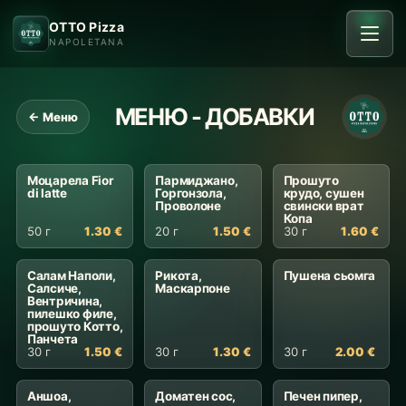
OTTO Pizza
NAPOLETANA
МЕНЮ - ДОБАВКИ
← Меню
Моцарела Fior
Пармиджано,
Прошуто
di latte
Горгонзола,
крудо, сушен
Проволоне
свински врат
Копа
50 г
1.30 €
20 г
1.50 €
30 г
1.60 €
Салам Наполи,
Рикота,
Пушена сьомга
Салсиче,
Маскарпоне
Вентричина,
пилешко филе,
прошуто Котто,
Панчета
30 г
1.50 €
30 г
1.30 €
30 г
2.00 €
Аншоа,
Доматен сос,
Печен пипер,